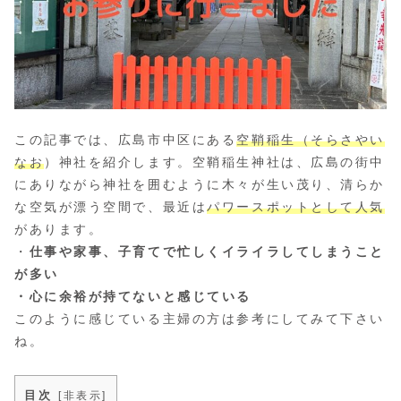
この記事では、広島市中区にある
空鞘稲生（そらさやい
なお
）神社を紹介します。空鞘稲生神社は、広島の街中
にありながら神社を囲むように木々が生い茂り、清らか
な空気が漂う空間で、最近は
パワースポットとして人気
があります。
・
仕事や家事、子育てで忙しくイライラしてしまうこと
が多い
・心に余裕が持てないと感じている
このように感じている主婦の方は参考にしてみて下さい
ね。
目次
[
非表示
]