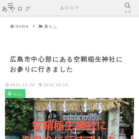
あやログ
あやログ
メニュー
検索
Home
暮らし
広島市中心部にある空鞘稲生神社に
お参りに行きました
2021.12.30
2022.03.16
暮らし