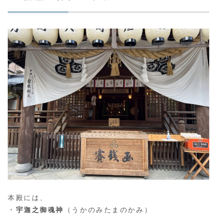
本殿には、
・
宇迦之御魂神
（うかのみたまのかみ）