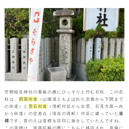
空鞘稲生神社の看板の横にひっそりと佇む石柱。この石
柱は、
西国街道
（山陽道ともよばれた京都から下関まで
の街道）と
雲石街道
（境町付近から出雲、石見方面へ向
かう街道）の交差点（現在の境町）付近に建っていた
道
標
です。昔の人は道標を目印に旅をしていたんですね。
この道標は、道路拡幅の際にこちらに移設され、原爆に