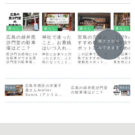
暮らし
暮らし
暮らし
暮らし
広島の緑井毘
神社で迷った
宮島の穴場お
【170㎝
横スクロー
沙門堂の駐車
こと。お賽銭
すすめ観光ス
身長女性
場はどこ？
はいつ入れる
ポット3カ所
すすめの
ルできます
の？
紹介
ッション
毘沙門台団地に10
神社にお参りに行
この記事では、宮
この記事で
台駐車ができる毘
ったときに、ふと
島でおすすめの穴
ンド４選
７０㎝前後
沙門堂の駐車場が
気になったことが
場観光スポット３
長女性にお
あります。駐車場
あります。「お賽
カ所を紹介しま
のファッシ
住所：〒731-
銭っていつ入れる
す。1.宮島のパワ
ランドを3
0151 広島県広島
んだろう？」当た
ースポット ご神木
します。フ
市安佐南区毘沙門
り前のことです
2.大聖院の戒壇め
ファッショ
台東２丁目１−１
が、実はよくわか
ぐり3.長浜神社宮
のファッシ
３駐車場の案内の
広島市西区の洋菓子
っていませんでし
島の穴場おすすめ
ランドが知
広島の緑井毘沙門堂
看板は見当たらな
た。ここでは、お
スポット1.パワー
方や大人女
屋さんAtelier
の駐車場はどこ？
かったので、団地
賽銭を入れるタイ
スポット 宮島で
合うオシャ
Sumis（アトリエ
に初めて車で行か
ミングを含めた神
一番美しい木宮島
ンプルなデ
スミズ）に行ってき
れる方は、ナビに
社参拝の流れをお
のご神木がある奥
のブランド
ました
登録して行かれる
伝えします。私と
紅葉谷は、知る人
しの方は参
ことをおす...
同じように迷った
ぞ知る宮...
てみて下さ
方...