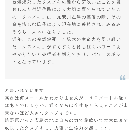
被爆焼死したクスノキの種から芽吹いたことを愛
おしんだ付近住民により大切に育てられていたこ
の「クスノキ」は、元安川左岸の整備の際、その
命を惜しむ氏子により現在地に移植され、みるみ
るうちに大木になりました。
近年、この被爆焼死した親木の生命力を受け継い
だ「クスノキ」がすくすくと育ち往くパワーにあ
やかりたいと参拝者も増えており、パワースポッ
トとなっています。
と書かれています。
高さは何メートルかわかりませんが、１０メートル近く
はあるでしょうか。近くからは全体をとらえることが出
来ないほど大きなクスノキです。
焼野原だった広島の地に自らの力で芽吹いて大木にまで
成長したクスノキに、力強い生命力を感じます。