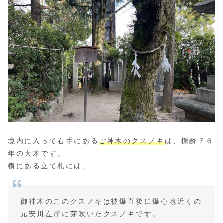
境内に入って右手にある
ご神木のクスノキ
は、樹齢７６
年の大木です。
横にある立て札には、
御神木のこのクスノキは被爆直後に爆心地近くの
元安川左岸に芽吹いたクスノキです。