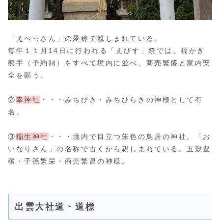
「えべっさん」の愛称で親しまれている。
毎年１１月14日に行われる「えびす」祭では、福かき
熊手（予約制）をすべて境内に並べ、商売繁盛と家内安
全を願う。
②
幸神社
・・・みちびき・みちひらきの神様として有
名。
③
稲生神社
・・・境内で目立つ朱色の鳥居の神社。「お
いなりさん」の名称で古くから親しまれている。五穀豊
穣・子孫繁栄・商売繁昌の神様。
出雲大社道・道標