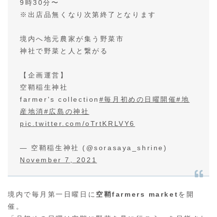
9時30分〜
※出店品無くなり次第終了となります
境内へ地元農家が集う野菜市
神社で野菜と人と繋がる
【企画運営】
空鞘稲生神社
farmer's collection
#毎月初めの日曜開催
#地
産地消
#広島の神社
pic.twitter.com/oTrtKRLVY6
— 空鞘稲生神社 (@sorasaya_shrine)
November 7, 2021
境内で毎月第一日曜日に
空鞘farmers market
を開
催。