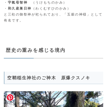
・
宇氣母智神
（うけもちのかみ）
・
和久産巣日神
（わくむすひのかみ）
と三柱の御祭神が祀られており、「五穀の神様」として
有名です。
歴史の重みを感じる境内
空鞘稲生神社のご神木 原爆クスノキ