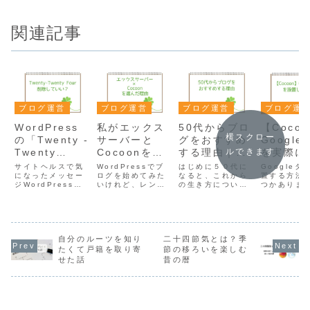
関連記事
ブログ運営
ブログ運営
ブログ運営
ブログ運
WordPress
私がエックス
50代からブロ
【Coco
横スクロー
の「Twenty -
サーバーと
グをおすすめ
Google
Twenty
Cocoonを選
する理由｜経
を実際に
ルできます
Four」は削除
んだ理由
験はこれから
してみた
サイトヘルスで気
WordPressでブ
はじめに５０代に
Googleタ
していい？標
になったメッセー
ログを始めてみた
誰かの役に立
なると、これから
置する方法
ジWordPressの
いけれど、レンタ
の生き方について
つかありま
準テーマを１
つ
サイトヘルスで
ルサーバーやテー
考える時間が増え
WordPres
つ残す理由
「停止中のテーマ
マ選びで迷ってる
たように思いま
「Site Ki
を削除してくださ
方へ。この記事で
す。仕事のこと、
う方法もあ
い」と表示されて
は、私も実際に利
家族のこと、健康
が、今回は
たため、内容を確
用しているエック
のこと。人それぞ
Googleタ
認してみました。
自分のルーツを知り
スサーバーと無料
二十四節気とは？季
れ状況は違います
ジャー（GT
停止中のテーマを
テーマ
が、人生の節目を
使う方法を
たくて戸籍を取り寄
節の移ろいを楽しむ
確認すると
「Cocoon」を選
迎える年代なのか
てみました。
せた話
昔の暦
「Twenty-
んだ理由をご紹介
もしれません。私
にログイン
twenty Four」な
します。その後、
自身、これからど
ークスペー
どの標準テーマが
実際のブログ開設
う働いていこう
タグを作成
表示され...
の流れも解説し
か、どんな毎日を
ブ...
ま...
過ご...