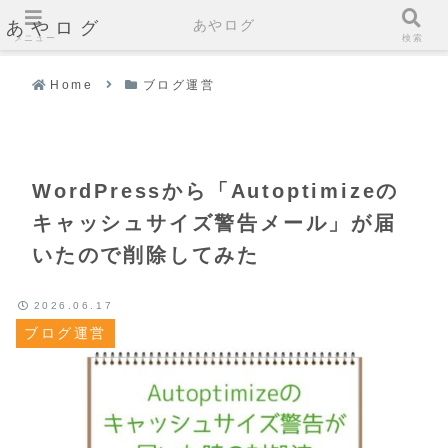
あやログ
あやログ
メニュー
検索
Home
ブログ運営
WordPressから「Autoptimizeの
キャッシュサイズ警告メール」が届
いたので削除してみた
2026.06.17
ブログ運営