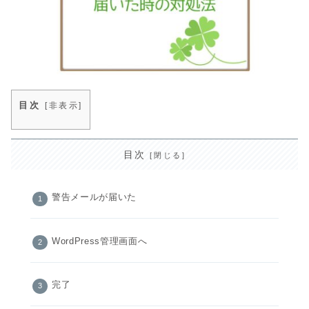
目次
[
非表示
]
目次
警告メールが届いた
WordPress管理画面へ
完了