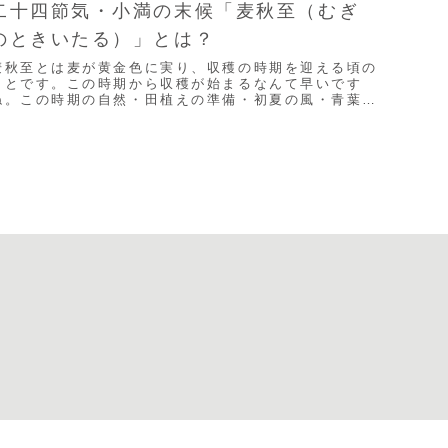
二十四節気・小満の末候「麦秋至（むぎ
のときいたる）」とは？
麦秋至とは麦が黄金色に実り、収穫の時期を迎える頃の
ことです。この時期から収穫が始まるなんて早いです
ね。この時期の自然・田植えの準備・初夏の風・青葉が
濃くなる・梅雨前の空気運気の流れこの頃は、私たちに
...