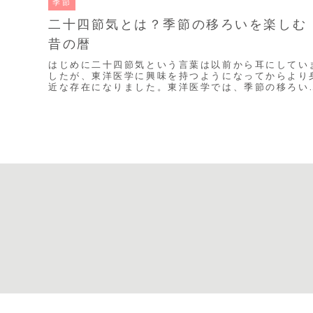
季節
二十四節気とは？季節の移ろいを楽しむ
昔の暦
はじめに二十四節気という言葉は以前から耳にしてい
したが、東洋医学に興味を持つようになってからより
近な存在になりました。東洋医学では、季節の移ろい
自然の流れを大切にします。その中で二十四節気につ
い...