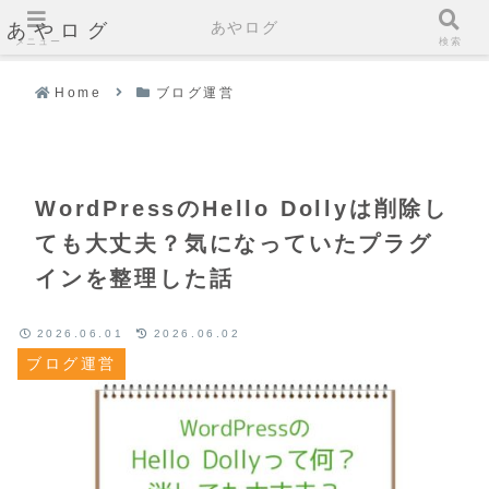
あやログ
あやログ
メニュー
検索
Home
ブログ運営
WordPressのHello Dollyは削除し
ても大丈夫？気になっていたプラグ
インを整理した話
2026.06.01
2026.06.02
ブログ運営