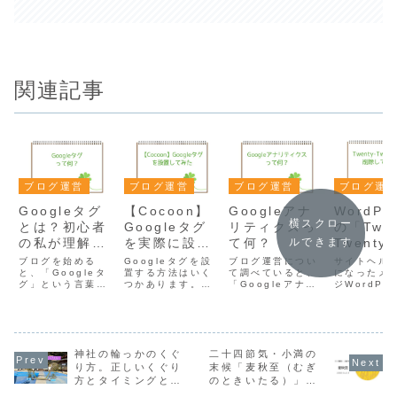
関連記事
ブログ運営
ブログ運営
ブログ運営
ブログ運
Googleタグ
【Cocoon】
Googleアナ
WordPr
横スクロー
とは？初心者
Googleタグ
リティクスっ
の「Twen
の私が理解し
を実際に設置
て何？
Twenty
ルできます
た「配達員」
してみた
Four」
ブログを始める
Googleタグを設
ブログ運営につい
サイトヘル
のイメージ
と、「Googleタ
置する方法はいく
て調べていると、
していい
になったメ
グ」という言葉を
つかあります。
「Googleアナリ
ジWordPr
準テーマ
目にすることがあ
WordPressの
ティクスを設定し
サイトヘル
つ残す理
ると思います。私
「Site Kit」を使
ましょう」という
「停止中の
は、最初よくわか
う方法もあります
情報を目にするこ
を削除して
らず、「タグ？何
が、今回は
とがあるかもしれ
い」と表示
のタグ？」という
Googleタグマネ
ません。私もブロ
たため、内
状態でした。調べ
神社の輪っかのくぐ
ジャー（GTM）を
二十四節気・小満の
グを始めた頃は、
認してみま
ても難しい説明が
使う方法を確認し
何ができるツール
停止中のテ
り方。正しいくぐり
末候「麦秋至（むぎ
多く、なかなかイ
てみました。GTM
なのかよく理解で
確認すると
方とタイミングと
のときいたる）」と
メージがつきませ
にログインし、ワ
きていませんでし
「Twenty-
は？
は？